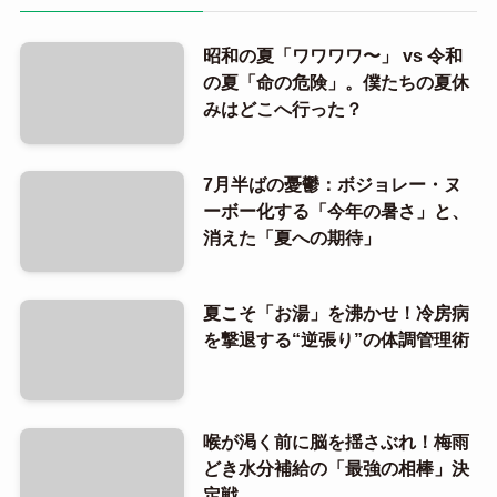
昭和の夏「ワワワワ〜」 vs 令和
の夏「命の危険」。僕たちの夏休
みはどこへ行った？
7月半ばの憂鬱：ボジョレー・ヌ
ーボー化する「今年の暑さ」と、
消えた「夏への期待」
夏こそ「お湯」を沸かせ！冷房病
を撃退する“逆張り”の体調管理術
喉が渇く前に脳を揺さぶれ！梅雨
どき水分補給の「最強の相棒」決
定戦