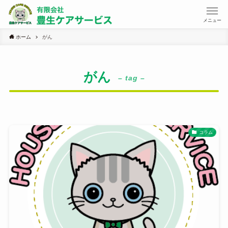
メニュー
ホーム
がん
がん
– tag –
コラム