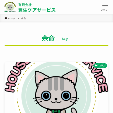
メニュー
ホーム
余命
余命
– tag –
コラム