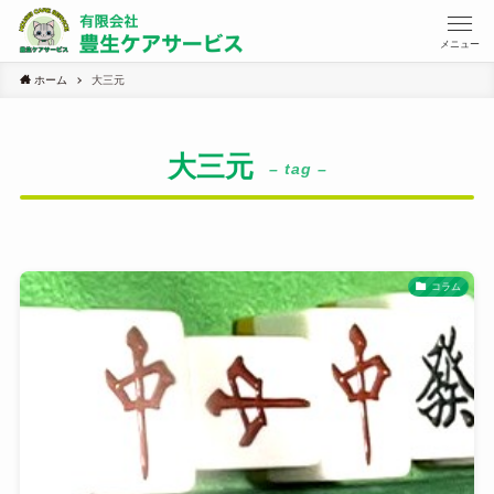
メニュー
ホーム
大三元
大三元
– tag –
コラム