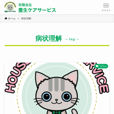
メニュー
ホーム
病状理解
病状理解
– tag –
コラム