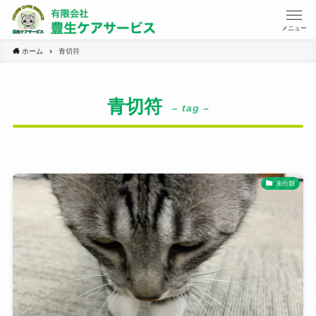
メニュー
ホーム
青切符
青切符
– tag –
未分類