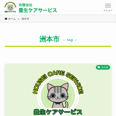
メニュー
ホーム
洲本市
洲本市
– tag –
未分類