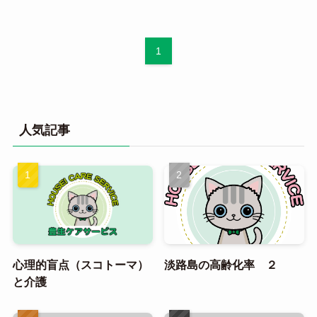
1
人気記事
心理的盲点（スコトーマ）
淡路島の高齢化率 ２
と介護