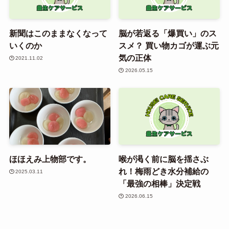
新聞はこのままなくなって
脳が若返る「爆買い」のス
いくのか
スメ？ 買い物カゴが運ぶ元
気の正体
2021.11.02
2026.05.15
ほほえみ上物部です。
喉が渇く前に脳を揺さぶ
れ！梅雨どき水分補給の
2025.03.11
「最強の相棒」決定戦
2026.06.15