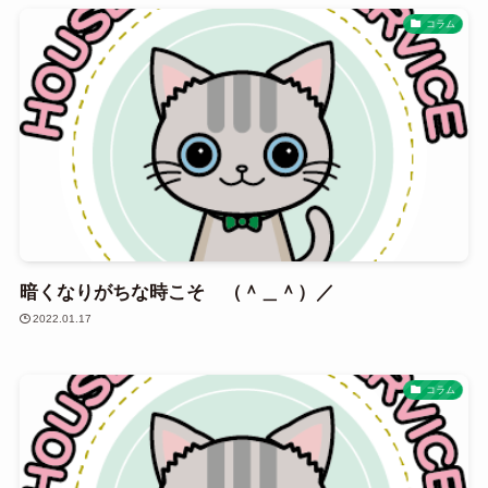
コラム
暗くなりがちな時こそ （＾＿＾）／
2022.01.17
コラム