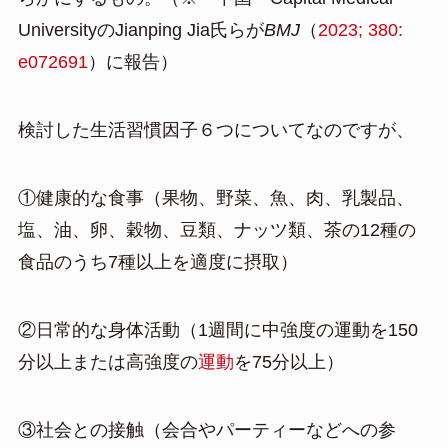
UniversityのJianping Jia氏らが
BMJ
（
2023; 380:
e072691
）に報告）
検討した生活習慣因子６つについてなのですが、
①健康的な食事（果物、野菜、魚、肉、乳製品、
塩、油、卵、穀物、豆類、ナッツ類、茶の12種の
食品のうち7種以上を適度に摂取）
②日常的な身体活動（1週間に中強度の運動を150
分以上または高強度の
運動
を75分以上）
③社会との接触（会合やパーティーなどへの参