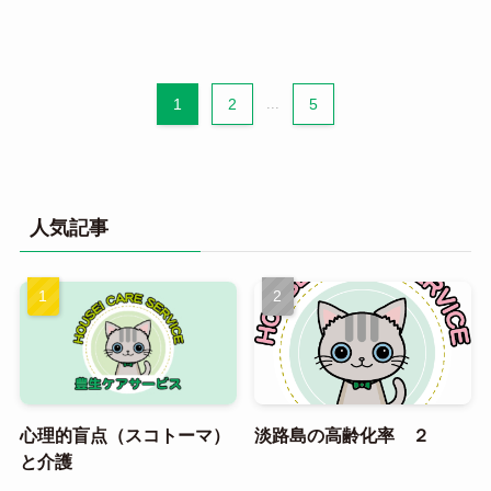
1
2
...
5
人気記事
心理的盲点（スコトーマ）
淡路島の高齢化率 ２
と介護