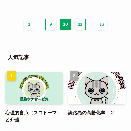
1
...
9
10
11
...
13
人気記事
心理的盲点（スコトーマ）
淡路島の高齢化率 ２
と介護