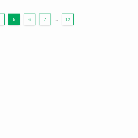
5
6
7
...
12