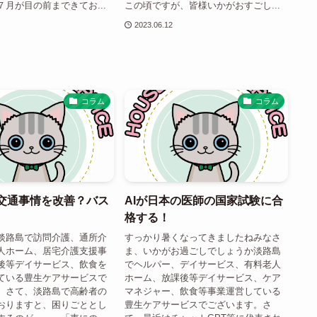
月が目の前まできてお...
この頃ですが、皆様いかがおすごし...
2023.06.12
コラム
コラム
交通事情を改善？バス
AIが日本の医師の国家試験に合
格する！
淡路島で訪問介護、通所介
すっかり暑くなってきましたねみなさ
人ホーム、居宅介護支援事
ま、いかがお過ごしでしょうか淡路島
後等デイサービス、飲食を
でヘルパー、デイサービス、有料老人
ている豊生ケアサービスで
ホーム、放課後等デイサービス、ケア
。さて、淡路島で高齢者の
マネジャー、飲食等事業運営している
おりますと、困りごととし
豊生ケアサービスでございます。さ