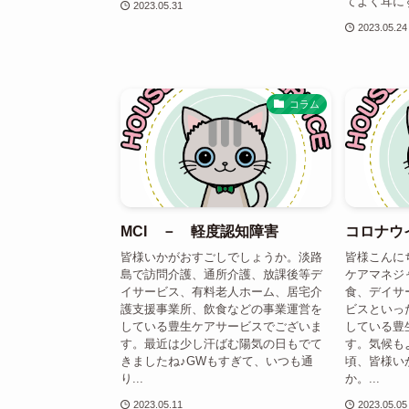
てよく耳にす
2023.05.31
2023.05.24
コラム
MCI － 軽度認知障害
コロナウ
皆様いかがおすごしでしょうか。淡路
皆様こんに
島で訪問介護、通所介護、放課後等デ
ケアマネジ
イサービス、有料老人ホーム、居宅介
食、デイサ
護支援事業所、飲食などの事業運営を
ビスといっ
している豊生ケアサービスでございま
している豊
す。最近は少し汗ばむ陽気の日もでて
す。気候も
きましたね♪GWもすぎて、いつも通
頃、皆様い
り...
か。...
2023.05.11
2023.05.05