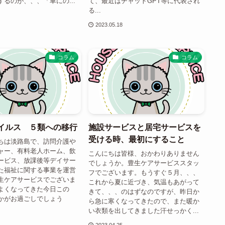
るのが、、、「車にの...
て、最近はチャットGPT等に代表され
る...
2023.05.18
コラム
コラム
イルス ５類への移行
施設サービスと居宅サービスを
受ける時、最初にすること
ちは淡路島で、訪問介護や
ャー、有料老人ホーム、飲
こんにちは皆様、おかわりありません
ービス、放課後等デイサー
でしょうか。豊生ケアサービススタッ
た福祉に関する事業を運営
フでございます。もうすぐ５月、、、
生ケアサービスでございま
これから夏に近づき、気温もあがって
よくなってきた今日この
きて、、、のはずなのですが、昨日か
かがお過ごしでしょう
ら急に寒くなってきたので、また暖か
い衣類を出してきました汗せっかく...
2023.04.25