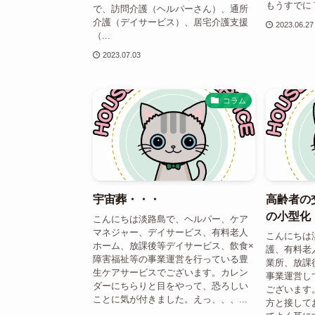
もうすでに７
で、訪問介護（ヘルパーさん）、通所
介護（デイサービス）、居宅介護支援
2023.06.27
（...
2023.07.03
コラム
宇宙葬・・・
高齢者の
の小型化
こんにちは淡路島で、ヘルパー、ケア
マネジャー、デイサービス、有料老人
こんにちは
ホーム、放課後等デイサービス、飲食×
護、有料老
障害福祉等の事業運営を行っている豊
業所、放課
生ケアサービスでございます。カレン
事業運営し
ダーにちらりと目をやって、恐ろしい
ございます
ことに気が付きました。えっ、、、...
方と接して