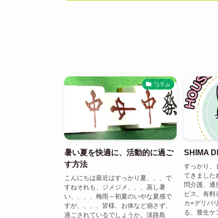
コラム
暑い夏を快適に、活動的に過ご
SHIMA 
す方法
すっかり、
てきました
こんにちは最近はすっかり夏、、、で
問介護、通
すねそれも、ジメジメ、、、蒸し暑
ビス、有料
い、、、、梅雨～初夏のいやな夏感で
カ×デリバ
すが、、、、皆様、お体など崩さず、
る、豊生ケ
過ごされているでしょうか。淡路島